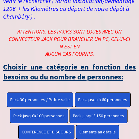
venir le rechercher ( forfait installation/démontage
120€ + les Kilomètres au départ de notre dépôt à
Chambéry ) .
ATTENTIONS
: LES PACKS SONT LOUES AVEC UN
CONNECTEUR JACK POUR BRANCHER UN PC, CELUI-CI
N'EST EN
AUCUN CAS FOURNIS.
Choisir une catégorie en fonction des
besoins ou du nombre de personnes:
Pack 30 personnes / Petite salle
Pack jusqu'à 60 personnes
Pack jusqu'à 100 personnes
Pack jusqu'à 150 personnes
CONFERENCE ET DISCOURS
Elements au détails